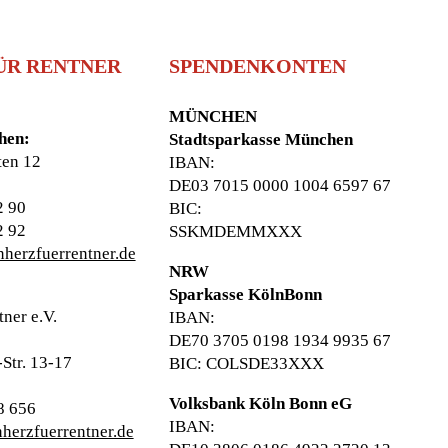
FÜR RENTNER
SPENDENKONTEN
MÜNCHEN
hen:
Stadtsparkasse München
ten 12
IBAN:
DE03 7015 0000 1004 6597 67
2 90
BIC:
2 92
SSKMDEMMXXX
herzfuerrentner.de
NRW
Sparkasse KölnBonn
ner e.V.
IBAN:
DE70 3705 0198 1934 9935 67
Str. 13-17
BIC: COLSDE33XXX
Volksbank Köln Bonn eG
8 656
IBAN:
herzfuerrentner.de