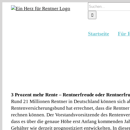
Zum
Suche
Inhalt
nach:
springen
Startseite
Für 
Rentenerhöhung – Rentnerfreude oder Rentnerfrust?
3 Prozent mehr Rente – Rentnerfreude oder Rentnerfru
Rund 21 Millionen Rentner in Deutschland können sich ab
Rentenversicherungsbund hat errechnet, dass die Rentner
rechnen können. Der Vorstandsvorsitzende des Rentenver
dass es über die genaue Höhe erst Anfang kommenden Jahr
Gehälter wie derzeit prognostiziert entwickelten. In die