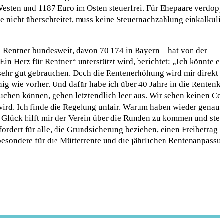
sten und 1187 Euro im Osten steuerfrei. Für Ehepaare verdop
e nicht überschreitet, muss keine Steuernachzahlung einkalkuli
 Rentner bundesweit, davon 70 174 in Bayern – hat von der
Ein Herz für Rentner“ unterstützt wird, berichtet: „Ich könnte e
sehr gut gebrauchen. Doch die Rentenerhöhung wird mir direkt
ig wie vorher. Und dafür habe ich über 40 Jahre in die Renten
uchen können, gehen letztendlich leer aus. Wir sehen keinen C
wird. Ich finde die Regelung unfair. Warum haben wieder genau
lück hilft mir der Verein über die Runden zu kommen und ste
ordert für alle, die Grundsicherung beziehen, einen Freibetrag
besondere für die Mütterrente und die jährlichen Rentenanpass