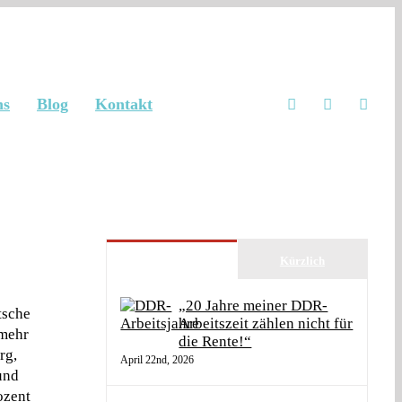
ns
Blog
Kontakt
Beliebt
Kürzlich
„20 Jahre meiner DDR-
tsche
Arbeitszeit zählen nicht für
 mehr
die Rente!“
rg,
April 22nd, 2026
und
ozent