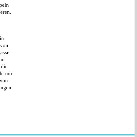
peln
eren.
in
 von
kasse
ent
 die
ht mir
 von
ungen.