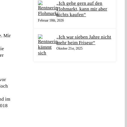
„Ich gehe gern auf den
Flohmarkt, kann mir aber
nichts kaufen“
Februar 18th, 2026
e. Mir
„Ich war sieben Jahre nicht
mehr beim Friseur“
ie
Oktober 21st, 2025
er
vor
doch
nd im
2018