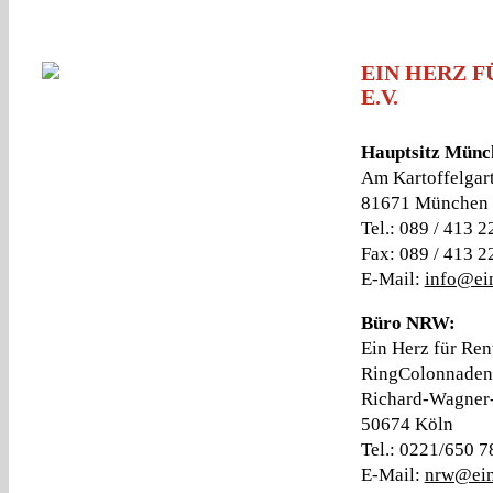
EIN HERZ 
E.V.
Hauptsitz Münc
Am Kartoffelgar
81671 München
Tel.: 089 / 413 2
Fax: 089 / 413 2
E-Mail:
info@ein
Büro NRW:
Ein Herz für Rent
RingColonnaden
Richard-Wagner-
50674 Köln
Tel.: 0221/650 7
E-Mail:
nrw@ein