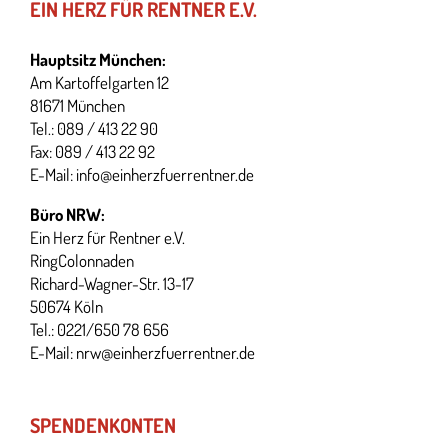
EIN HERZ FÜR RENTNER E.V.
Hauptsitz München:
Am Kartoffelgarten 12
81671 München
Tel.: 089 / 413 22 90
Fax: 089 / 413 22 92
E-Mail:
info@einherzfuerrentner.de
Büro NRW:
Ein Herz für Rentner e.V.
RingColonnaden
Richard-Wagner-Str. 13-17
50674 Köln
Tel.: 0221/650 78 656
E-Mail:
nrw@einherzfuerrentner.de
SPENDENKONTEN