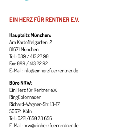
EIN HERZ FÜR RENTNER E.V.
Hauptsitz München:
Am Kartoffelgarten 12
81671 München
Tel.: 089 / 413 22 90
Fax: 089 / 413 22 92
E-Mail:
info@einherzfuerrentner.de
Büro NRW:
Ein Herz für Rentner e.V.
RingColonnaden
Richard-Wagner-Str. 13-17
50674 Köln
Tel.: 0221/650 78 656
E-Mail:
nrw@einherzfuerrentner.de