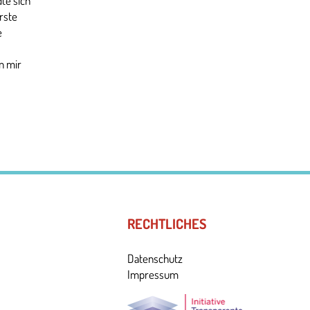
te sich
rste
e
n mir
RECHTLICHES
Datenschutz
Impressum