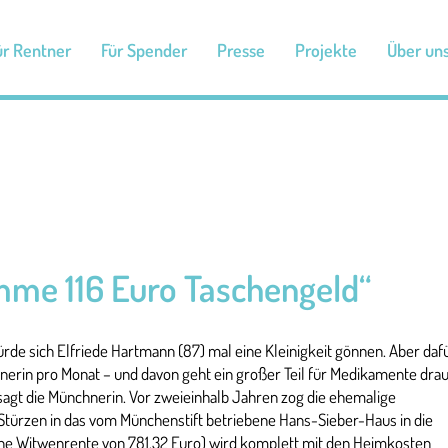
ür Rentner
Für Spender
Presse
Projekte
Über un
mme 116 Euro Taschengeld“
rde sich Elfriede Hartmann (87) mal eine Kleinigkeit gönnen. Aber daf
ntnerin pro Monat – und davon geht ein großer Teil für Medikamente drau
sagt die Münchnerin. Vor zweieinhalb Jahren zog die ehemalige
türzen in das vom Münchenstift betriebene Hans-Sieber-Haus in die
eine Witwenrente von 781,32 Euro) wird komplett mit den Heimkosten