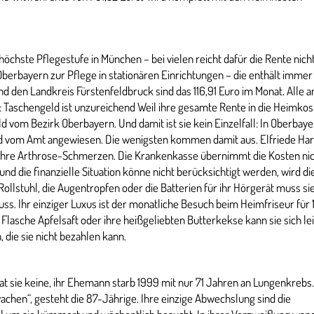
öchste Pflegestufe in München – bei vielen reicht dafür die Rente nicht
Oberbayern zur Pflege in stationären Einrichtungen – die enthält immer
d den Landkreis Fürstenfeldbruck sind das 116,91 Euro im Monat. Alle 
 Taschengeld ist unzureichend Weil ihre gesamte Rente in die Heimko
 vom Bezirk Oberbayern. Und damit ist sie kein Einzelfall: In Oberbaye
geld vom Amt angewiesen. Die wenigsten kommen damit aus. Elfriede H
 ihre Arthrose-Schmerzen. Die Krankenkasse übernimmt die Kosten nic
d die finanzielle Situation könne nicht berücksichtigt werden, wird di
lstuhl, die Augentropfen oder die Batterien für ihr Hörgerät muss sie
s. Ihr einziger Luxus ist der monatliche Besuch beim Heimfriseur für 
 Flasche Apfelsaft oder ihre heißgeliebten Butterkekse kann sie sich lei
die sie nicht bezahlen kann.
t sie keine, ihr Ehemann starb 1999 mit nur 71 Jahren an Lungenkrebs.
chen“, gesteht die 87-Jährige. Ihre einzige Abwechslung sind die