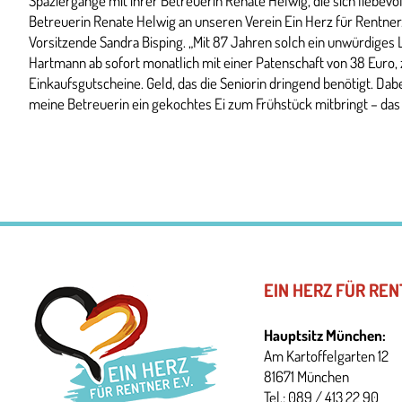
Spaziergänge mit ihrer Betreuerin Renate Helwig, die sich liebev
Betreuerin Renate Helwig an unseren Verein Ein Herz für Rentner.
Vorsitzende Sandra Bisping. „Mit 87 Jahren solch ein unwürdiges L
Hartmann ab sofort monatlich mit einer Patenschaft von 38 Euro
Einkaufsgutscheine. Geld, das die Seniorin dringend benötigt. Dab
meine Betreuerin ein gekochtes Ei zum Frühstück mitbringt – das 
EIN HERZ FÜR REN
Hauptsitz München:
Am Kartoffelgarten 12
81671 München
Tel.: 089 / 413 22 90