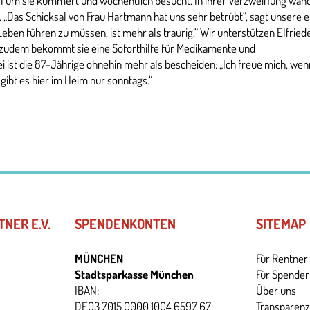
oll um sie kümmert und wöchentlich besucht. In ihrer Verzweiflung wand
 „Das Schicksal von Frau Hartmann hat uns sehr betrübt“, sagt unsere e
eben führen zu müssen, ist mehr als traurig.“ Wir unterstützen Elfried
, zudem bekommt sie eine Soforthilfe für Medikamente und
ei ist die 87-Jährige ohnehin mehr als bescheiden: „Ich freue mich, wen
gibt es hier im Heim nur sonntags.“
TNER E.V.
SPENDENKONTEN
SITEMAP
MÜNCHEN
Für Rentner
Stadtsparkasse München
Für Spender
IBAN:
Über uns
DE03 7015 0000 1004 6597 67
Transparenz