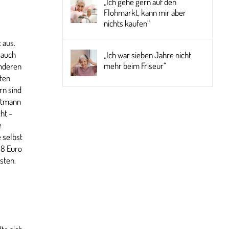
„Ich gehe gern auf den
Flohmarkt, kann mir aber
nichts kaufen“
 aus.
 auch
„Ich war sieben Jahre nicht
mehr beim Friseur“
anderen
sten
rn sind
artmann
ht –
e
 selbst
18 Euro
sten.