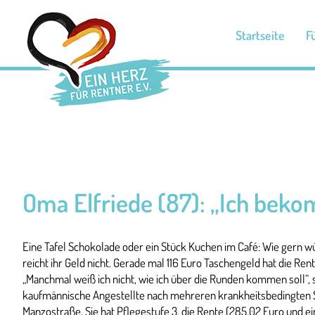
Zum
Inhalt
Startseite
F
springen
Oma Elfriede (87): „Ich beko
Eine Tafel Schokolade oder ein Stück Kuchen im Café: Wie gern wü
reicht ihr Geld nicht. Gerade mal 116 Euro Taschengeld hat die Re
„Manchmal weiß ich nicht, wie ich über die Runden kommen soll“, 
kaufmännische Angestellte nach mehreren krankheitsbedingten S
Manzostraße. Sie hat Pflegestufe 3, die Rente (285,02 Euro und 