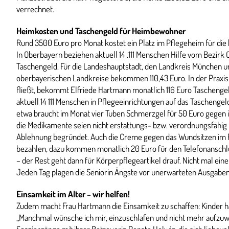
verrechnet.
Heimkosten und Taschengeld für Heimbewohner
Rund 3500 Euro pro Monat kostet ein Platz im Pflegeheim für die h
In Oberbayern beziehen aktuell 14 .111 Menschen Hilfe vom Bezirk 
Taschengeld. Für die Landeshauptstadt, den Landkreis München un
oberbayerischen Landkreise bekommen 110,43 Euro. In der Praxis:
fließt, bekommt Elfriede Hartmann monatlich 116 Euro Taschengeld
aktuell 14 111 Menschen in Pflegeeinrichtungen auf das Taschen
etwa braucht im Monat vier Tuben Schmerzgel für 50 Euro gegen
die Medikamente seien nicht erstattungs- bzw. verordnungsfähig un
Ablehnung begründet. Auch die Creme gegen das Wundsitzen im Rol
bezahlen, dazu kommen monatlich 20 Euro für den Telefonanschlus
– der Rest geht dann für Körperpflegeartikel drauf. Nicht mal eine
Jeden Tag plagen die Seniorin Ängste vor unerwarteten Ausgaben, 
Einsamkeit im Alter – wir helfen!
Zudem macht Frau Hartmann die Einsamkeit zu schaffen: Kinder ha
„Manchmal wünsche ich mir, einzuschlafen und nicht mehr aufzuwa